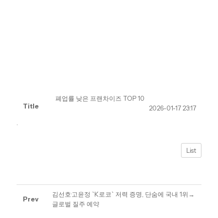
폐업률 낮은 프랜차이즈 TOP 10
Title
2026-01-17 23:17
.
List
김선호·고윤정 `K로코` 저력 증명, 단숨에 국내 1위→
Prev
글로벌 질주 예약